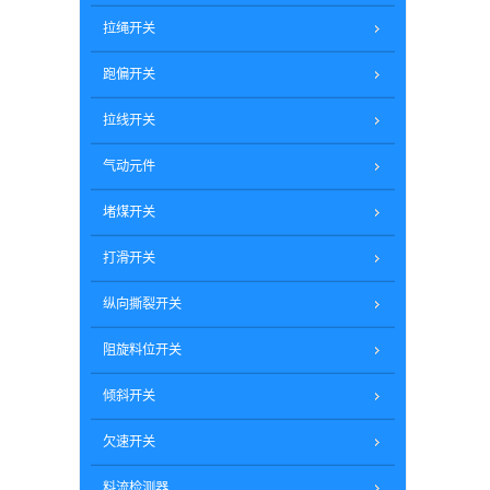
拉绳开关
跑偏开关
拉线开关
气动元件
堵煤开关
打滑开关
纵向撕裂开关
阻旋料位开关
倾斜开关
欠速开关
料流检测器