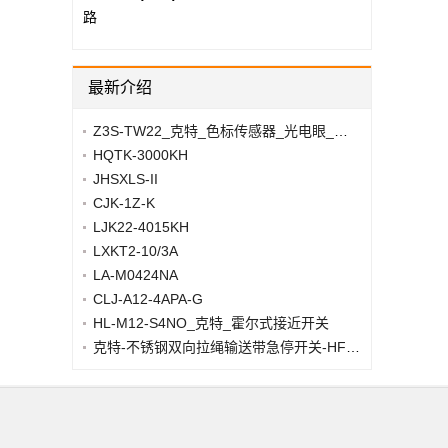
路
最新介绍
Z3S-TW22_克特_色标传感器_光电眼_光电开关
HQTK-3000KH
JHSXLS-II
CJK-1Z-K
LJK22-4015KH
LXKT2-10/3A
LA-M0424NA
CLJ-A12-4APA-G
HL-M12-S4NO_克特_霍尔式接近开关
克特-不锈钢双向拉绳输送带急停开关-HFKLT2-II-事故紧急开关