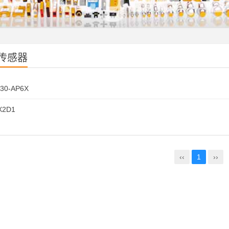
传感器
M30-AP6X
X2D1
‹‹
1
››