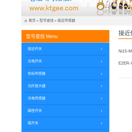
首页
»
型号查找
»
接近传感器
接近
型号查找
Menu
接近开关
Ni15-
光电开关
E2ER-
色标传感器
光纤放大器
光电传感器
磁性开关
磁开关