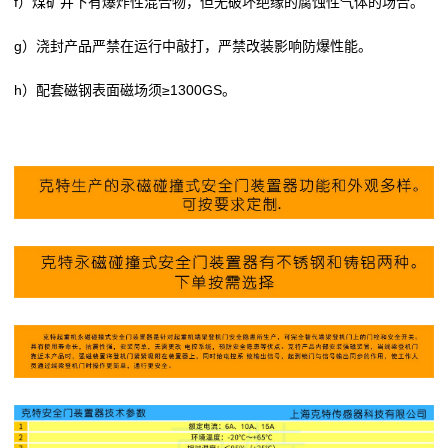
f）煤矿井下有爆炸性混合物，但无破坏绝缘的腐蚀性气体的场合。
g）浇封产品严禁在运行中敲打，严禁改装影响防爆性能。
h）配套磁钢表面磁场须≥1300GS。