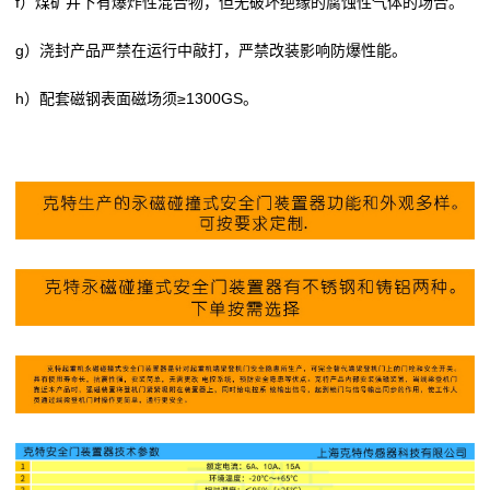
f）煤矿井下有爆炸性混合物，但无破坏绝缘的腐蚀性气体的场合。
g）浇封产品严禁在运行中敲打，严禁改装影响防爆性能。
h）配套磁钢表面磁场须≥1300GS。