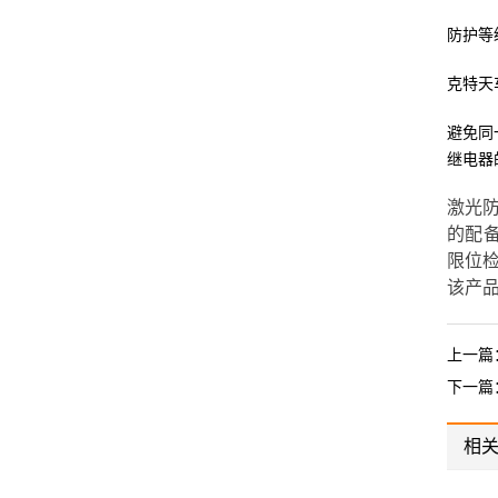
防护等
克特天
避免同
继电器
激光
的配
限位
该产
上一篇
下一篇
相