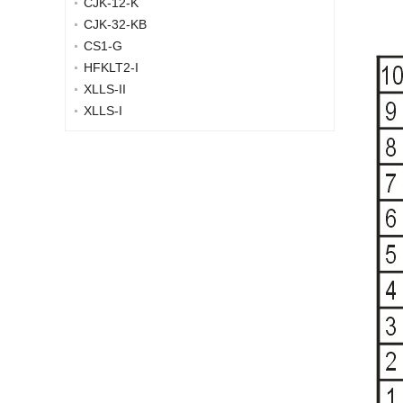
CJK-12-K
CJK-32-KB
CS1-G
HFKLT2-I
XLLS-II
XLLS-I