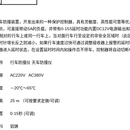
车防撞装置，开发出来的一种保护控制器，具有灵敏度、高性能可靠等优
点，可直接带动5A的负载，并带有0-15S延时功能内置DC12V电源输
相对的行车上或同一行车上，当对面行车行至设定的非安全区域时（此
时针增长反之则减小，如果行车速度过快可通过调整接收器上报警的延时
器进入延时状态，在设置延时时间内如操作员不停车，控制器将自动切断
称
行车防撞仪 天车防撞仪
源
AC220V AC380V
度
－20℃～65℃
离
25 m （可按要求定做/可调）
置
0-15秒 (可调)
料
铝铸