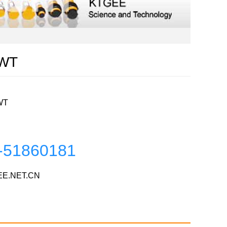
4WT
WT
-51860181
E.NET.CN