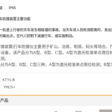
级
IP65
车防撞装置主要功能
一轨道上行驶的天车发生相碰撞的事故。当天车进入到检测距离时，发出
的输出点，在PLC控制下减速行车，或实施制动。
防撞装置|行车防撞仪主要用于矿山、冶炼，制造，码头等场合，
备设备，该产品分为A型、B型、C型。A型为激光校准单点限位
检测。
品分为A型、B型、C型三种，A型为激光校准单点限位检测；B
：
KTY1-B
：
YHLS-I
关产品