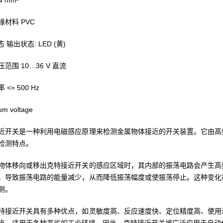
14 mm²
缘材料 PVC
态 输出状态: LED (黄)
范围 10…36 V 直流
<= 500 Hz
m voltage
近开关是一种利用电磁感应原理来检测金属物体接近的开关装置。它由高
检测特点。
物体移向或移出克特接近开关的感应区域时，其内部的振荡电路会产生高
，导致振荡电路的能量减少，从而降低振荡幅度或使振荡停止。这种变化
测。
特接近开关具有多种优点，如灵敏度高、反应速度快、定位精度高、使用