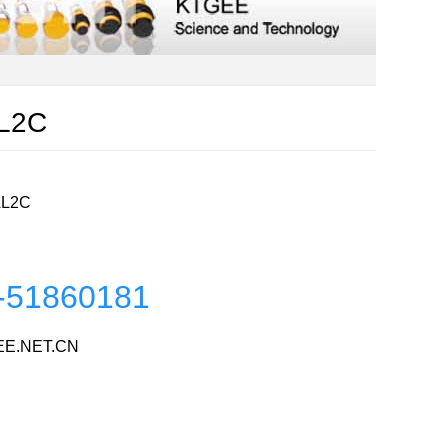
L2C
AL2C
-51860181
E.NET.CN