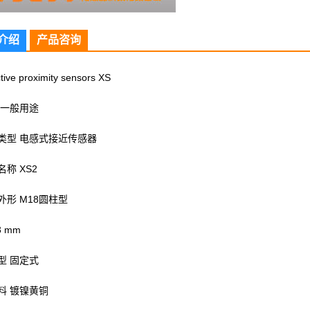
介绍
产品咨询
tive proximity sensors XS
 一般用途
类型 电感式接近传感器
称 XS2
外形 M18圆柱型
3 mm
型 固定式
料 镀镍黄铜