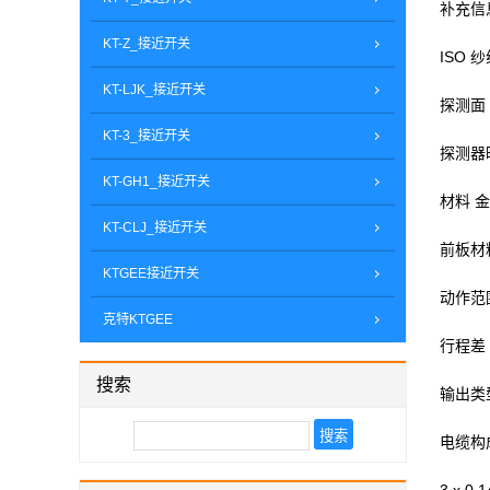
补充信
KT-Z_接近开关
ISO 纱
KT-LJK_接近开关
探测面
KT-3_接近开关
探测器
KT-GH1_接近开关
材料 
KT-CLJ_接近开关
前板材料
KTGEE接近开关
动作范围
克特KTGEE
行程差 S
搜索
输出类
电缆构