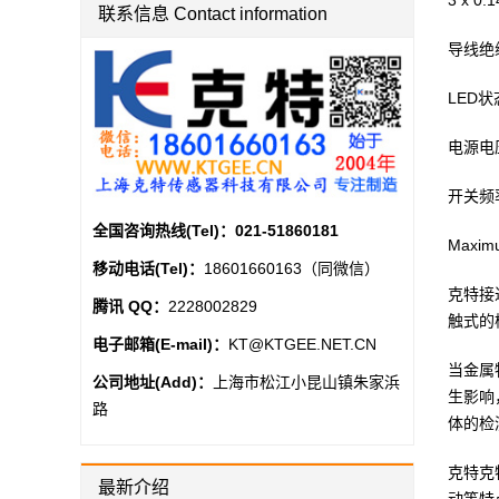
3 x 0.
联系信息 Contact information
导线绝
LED状
电源电压
开关频率 
全国咨询热线(Tel)：
021-51860181
Maximu
移动电话(Tel)：
18601660163（同微信）
克特接
腾讯 QQ：
2228002829
触式的
电子邮箱(E-mail)：
KT@KTGEE.NET.CN
当金属
公司地址(Add)：
上海市松江小昆山镇朱家浜
生影响
路
体的检
克特克
最新介绍