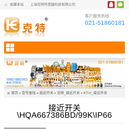
收藏本站
上海克特传感器科技有限公司
客户服务热线：
021-51860181
首页
»
型号查找
»
接近开关
»
克特_接近开关
»
KT-H_接近开关
接近开关
\HQA667386BD/99K\IP66