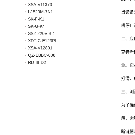
XSA-V11373
LJE20M-7N1
当设备
SK-F-K1
机停止
SK-G-K4
SS2-220V-B-1
二、应
XDT-C-E123PL
XSA-V12801
克特断
QZ-EBBC-608
RD-III-D2
业。它
打滑、
三、测
为了确
段，需
断链情