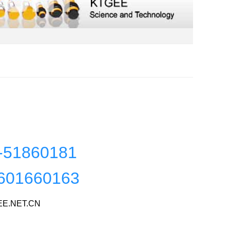
-51860181
601660163
E.NET.CN