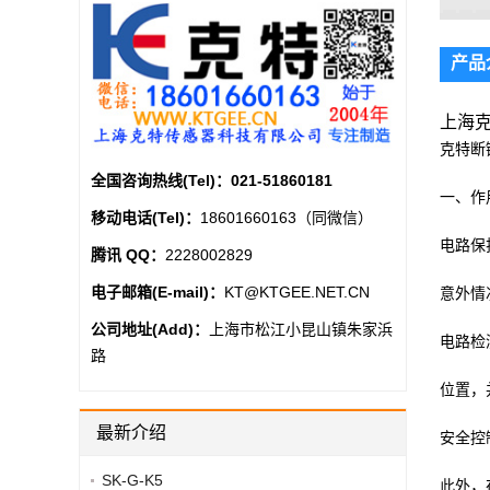
产品
上海克
克特断
全国咨询热线(Tel)：
021-51860181
一、作
移动电话(Tel)：
18601660163（同微信）
电路保
腾讯 QQ：
2228002829
电子邮箱(E-mail)：
KT@KTGEE.NET.CN
意外情
公司地址(Add)：
上海市松江小昆山镇朱家浜
电路检
路
位置，
最新介绍
安全控
SK-G-K5
此外，