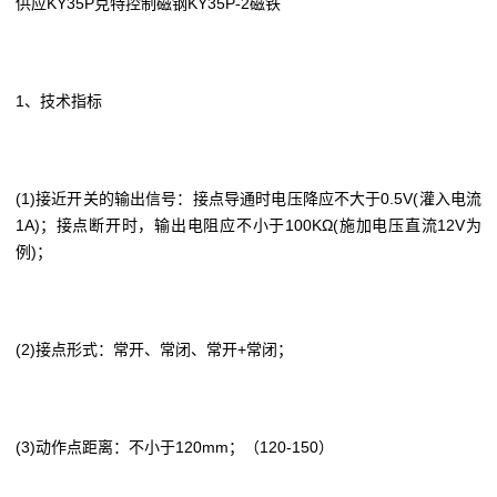
供应KY35P
克特
控制磁钢KY35P-2磁铁
1、技术指标
(1)接近开关的输出信号：接点导通时电压降应不大于0.5V(灌入电流
1A)；接点断开时，输出电阻应不小于100KΩ(施加电压直流12V为
例)；
(2)接点形式：常开、常闭、常开+常闭；
(3)动作点距离：不小于120mm；（120-150）