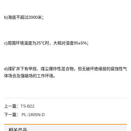
b)海拔不超过2000米；
c)周围环境温度为25℃时，大相对湿度95±5%；
d)煤矿井下有甲烷、煤尘爆炸性混合物，但无破坏绝缘层的腐蚀性气
体场合及强磁场的工作环境。
上一篇：
TS-B22
下一篇：
PL-1805N-D
相关产品