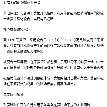
1. 有触点耐强磁磁性开关
基础原理：与普通干簧管开关相同，利用外部磁场使玻璃管内的铁镍
合金簧片磁化吸合，实现电路通断
核心抗强磁技术：
高 PI 值干簧管：采用吸合值（PI 值）≥50AT 的高灵敏度阈值干簧
管，只有当目标磁体产生的磁场强度超过设定阈值时才会触发，对低
于阈值的杂散磁场天然免疫
坡莫合金磁屏蔽：在干簧管外部包裹一层高磁导率的坡莫合金（μ 金
属）屏蔽罩，将外部杂散磁场引导至屏蔽层，阻止其进入干簧管内部
磁路优化设计：通过调整磁体与干簧管的相对位置和角度，使目标磁
场在干簧管处形成集中的磁场梯度，提高信噪比。
主要应用场景
耐强磁磁性开关广泛应用于各类存在强磁场干扰的工业领域：