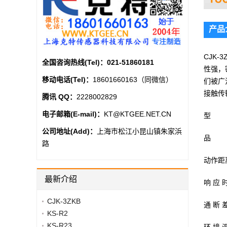
产品
CJK
全国咨询热线(Tel)：
021-51860181
性强，
移动电话(Tel)：
18601660163（同微信）
们被广
接触传
腾讯 QQ：
2228002829
电子邮箱(E-mail)：
KT@KTGEE.NET.CN
型 号：
公司地址(Add)：
上海市松江小昆山镇朱家浜
品 
路
动作距离
最新介绍
响 应 
CJK-3ZKB
通 断 
KS-R2
KS-R23