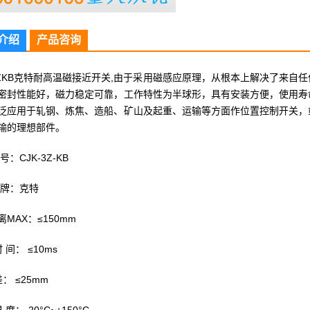
介绍
产品咨询
-3ZKB克特耐高温磁接近开关,由于采用磁感应原理，从根本上解决了来
密封性能好，磁力稳定可靠，工作特性为半球形，具有安装方便，使用寿
泛应用于轧钢、炼焦、造船、矿山及起重、运输等方面作位置控制开关，
输的理想部件。
CJK-3Z-KB
牌：克特
MAX：≤150mm
时 间： ≤10ms
差： ≤25mm