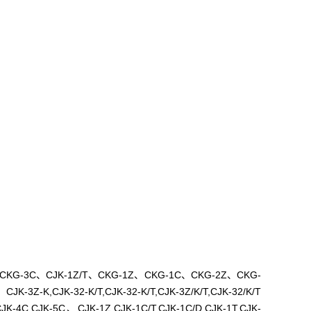
KG-3C、CJK-1Z/T、CKG-1Z、CKG-1C、CKG-2Z、CKG-
-K,CJK-32-K/T,CJK-32-K/T,CJK-3Z/K/T,CJK-32/K/T
C,CJK-5C、CJK-1Z,CJK-1C/T,CJK-1C/D,CJK-1T,CJK-