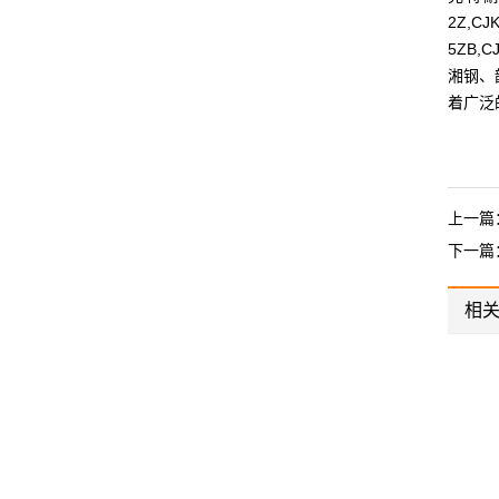
2Z,CJ
5ZB,
湘钢、
着广泛
上一篇
下一篇
相