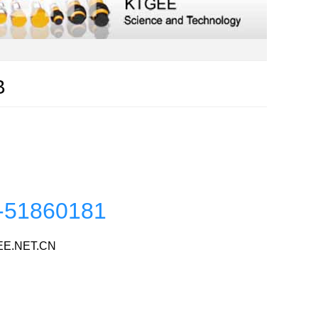
B
-51860181
E.NET.CN