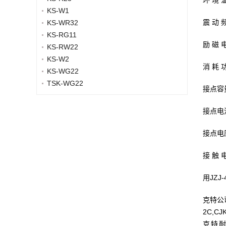
环 境 温
KS-W1
震 动 
KS-WR32
KS-RG11
励 磁 
KS-RW22
KS-W2
消 耗 
KS-WG22
TSK-WG22
接点容
接点电
接点电压
接 触 电
用JZJ
克特公司
2C,CJ
克特耐高温