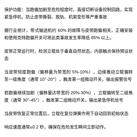
保护功能：当跑偏加剧至危险程度时，直接切断设备控制回路，实现
紧急停机，防止皮带撕裂、脱轨、机架变形等严重事故
据行业统计，带式输送机约 60% 的故障与皮带跑偏相关，正确安装
和使用克特跑偏开关可将此类事故发生率降低 85% 以上。
皮带正常运行时，检测立辊处于垂直自然状态，内部触点保持预设状
态
当皮带轻度跑偏（偏移量为带宽的 5%-10%），边缘推动立辊偏转
至一级角度（通常 10°-20°），触发第一组微动开关，输出报警信号
若跑偏继续加剧（偏移量达带宽的 20%-30%），立辊偏转至二级角
度（通常 30°-45°），触发第二组微动开关，输出紧急停机信号
当皮带恢复正常位置后，立辊在复位弹簧作用下自动回到初始状态
响应速度通常≤0.2 秒，确保在危险发生瞬间立即动作。